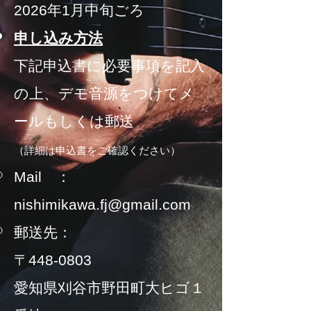
2026年1月中旬ごろ
申し込み方法
​下記申
込書に必要事項を記入
の上​、デモ音源をつけてメ
ールもしくは郵送
（詳細は申込書を
ご
確認ください）
Mail
：
nishimikawa.fj@gmail.com
郵送先：
〒448-0803
愛知
県刈谷市野田町大ヒゴ１