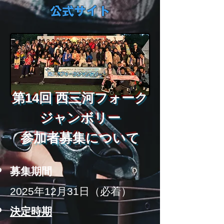
公式サイト
第14回 西三河フォーク
ジャンボリー
参
加者募集について
募集期
間​
2025年12月31日（必着）
決定
時期