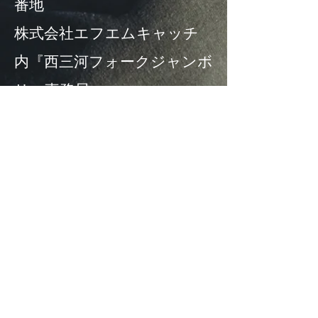
番地
株式会社エフエムキャッチ
内『西三河フォークジャンボ
リー事務局』
出演申し込み書 PDF形式
出演申し込み書Excel形式
​※PDF、Excelが表示されない場
合はHPの更新をよろしくお願いい
たします。
西三河フォークジャンボリー
OFFICIAL PARTNERS